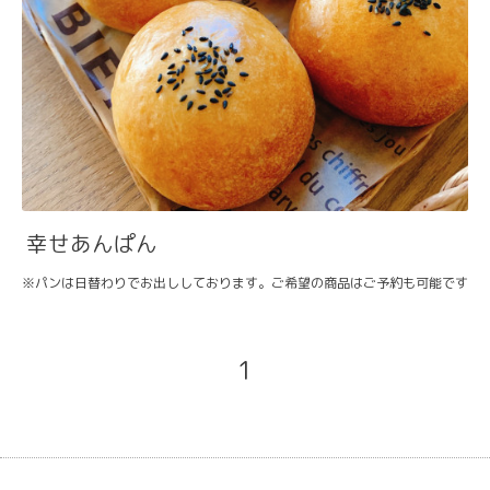
幸せあんぱん
※パンは日替わりでお出ししております。ご希望の商品はご予約も可能です
1