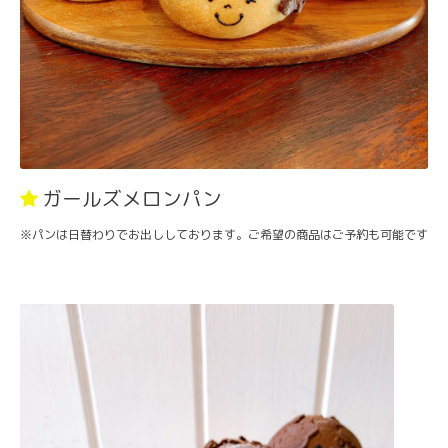
ガールズメロンパン
※パンは日替わりでお出ししております。ご希望の商品はご予約も可能です