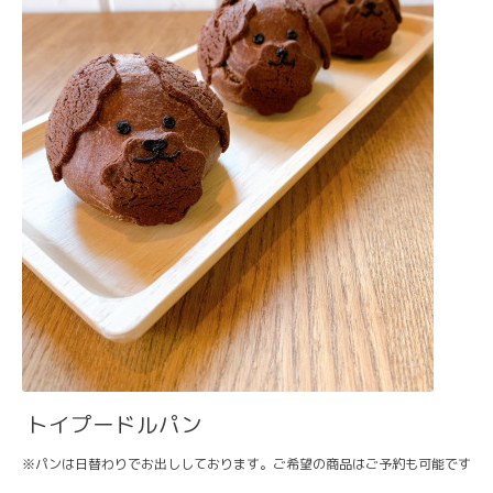
トイプードルパン
※パンは日替わりでお出ししております。ご希望の商品はご予約も可能です